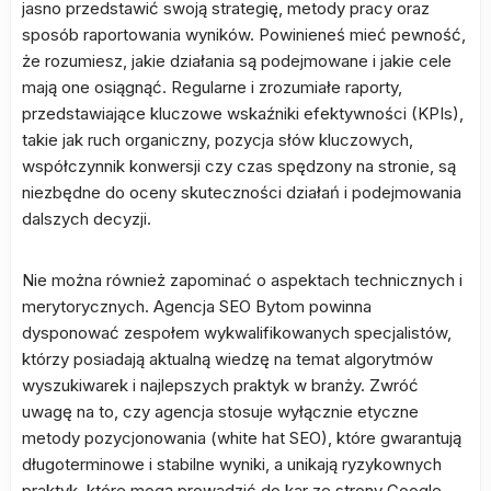
jasno przedstawić swoją strategię, metody pracy oraz
sposób raportowania wyników. Powinieneś mieć pewność,
że rozumiesz, jakie działania są podejmowane i jakie cele
mają one osiągnąć. Regularne i zrozumiałe raporty,
przedstawiające kluczowe wskaźniki efektywności (KPIs),
takie jak ruch organiczny, pozycja słów kluczowych,
współczynnik konwersji czy czas spędzony na stronie, są
niezbędne do oceny skuteczności działań i podejmowania
dalszych decyzji.
Nie można również zapominać o aspektach technicznych i
merytorycznych. Agencja SEO Bytom powinna
dysponować zespołem wykwalifikowanych specjalistów,
którzy posiadają aktualną wiedzę na temat algorytmów
wyszukiwarek i najlepszych praktyk w branży. Zwróć
uwagę na to, czy agencja stosuje wyłącznie etyczne
metody pozycjonowania (white hat SEO), które gwarantują
długoterminowe i stabilne wyniki, a unikają ryzykownych
praktyk, które mogą prowadzić do kar ze strony Google.