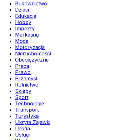
Budownictwo
Dzieci
Edukacja
Hobby
Imprezy
Marketing
Moda
Motoryzacja
Nieruchomości
Obcojęzyczne
Praca
Prawo
Przemysł
Rolnictwo
Sklepy
Sport
Technologie
Transport
Turystyka
Ukryte Zajawki
Uroda
Usługi