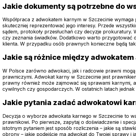
Jakie dokumenty są potrzebne do w
Współpraca z adwokatem karnym w Szczecinie wymaga pr
skuteczniej reprezentować jego interesy. Przede wszystk
sądem, protokoły przesłuchań czy decyzje prokuratury. W
czy zeznania świadków. Dodatkowo warto przygotować do
klienta. W przypadku osób prawnych konieczne będą tak
Jakie są różnice między adwokatem
W Polsce zarówno adwokaci, jak i radcowie prawni mogą
prawniczymi. Adwokat karny w Szczecinie jest prawnikie
prawny również może zajmować się sprawami karnymi, ale
cywilnych czy gospodarczych. W ostatnich latach jedna
Jakie pytania zadać adwokatowi kar
Decyzja o wyborze adwokata karnego w Szczecinie to waż
prawnikowi. Po pierwsze, zapytaj o doświadczenie i specj
istotnym pytaniem jest sposób rozliczenia – jakie są sta
obrony – jakie podejście ma adwokat do Twojej sprawy i 