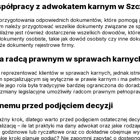
spółpracy z adwokatem karnym w Szc
zygotowania odpowiednich dokumentów, które pomogą praw
im należy przygotować wszelkie dokumenty związane ze spr
ażne jest również dostarczenie wszelkich dowodów, które m
kumenty osobiste, takie jak dowód osobisty czy inne dok
że dokumenty rejestrowe firmy.
 a radcą prawnym w sprawach karnyc
 reprezentować klientów w sprawach karnych, jednak ist
m specjalizującym się wyłącznie w prawie karnym i ma peł
 jego rola była tradycyjnie bardziej ograniczona do dora
k zmiany legislacyjne umożliwiły radcom prawnym pełnop
nemu przed podjęciem decyzji
ny krok, dlatego warto przed podjęciem ostatecznej decy
alizację – ile lat praktyki ma dany adwokat oraz jakie rod
wki godzinowe lub ryczałtowe oraz co dokładnie obejmuje w
jakie kroki planuje podjąć? Nie zapomnij zapytać o dostęp