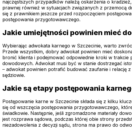
najczęstszych przypadków należą oskarżenia o kradzież
prawnej również w sytuacjach związanych z przemocą do
się z prawnikiem jeszcze przed rozpoczęciem postępowa
postępowania przygotowawczego.
Jakie umiejętności powinien mieć d
Wybierając adwokata karnego w Szczecinie, warto zwróci
Przede wszystkim, dobry adwokat powinien mieć doskona
bronić klienta i podejmować odpowiednie kroki w trakcie p
dowodowych. Adwokat musi być w stanie dostrzegać istot
– adwokat powinien potrafić budować zaufanie i relację z
sędziowie.
Jakie są etapy postępowania karneg
Postępowanie karne w Szczecinie składa się z kilku kluc
się od wszczęcia postępowania przygotowawczego, które
świadkowie. Następnie, jeśli zgromadzone materiały dow
jest rozprawa sądowa, podczas której obie strony przed
niezadowolenia z decyzji sądu, strona ma prawo do odwoła