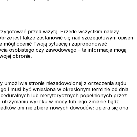
zygotować przed wizytą. Przede wszystkim należy
obrze jest także zastanowić się nad szczegółowym opisem
zie mógł ocenić Twoją sytuację i zaproponować
życia osobistego czy zawodowego – te informacje mogą
wojej obronie.
 umożliwia stronie niezadowolonej z orzeczenia sądu
nego i musi być wniesiona w określonym terminie od dnia
roceduralnych lub merytorycznych popełnionych przez
i o utrzymaniu wyroku w mocy lub jego zmianie bądź
iadków ani nie zbiera nowych dowodów; opiera się ona