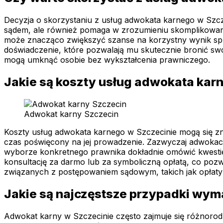
Decyzja o skorzystaniu z usług adwokata karnego w Szcz
sądem, ale również pomaga w zrozumieniu skomplikowan
może znacząco zwiększyć szanse na korzystny wynik spr
doświadczenie, które pozwalają mu skutecznie bronić sw
mogą umknąć osobie bez wykształcenia prawniczego.
Jakie są koszty usług adwokata kar
Adwokat karny Szczecin
Koszty usług adwokata karnego w Szczecinie mogą się zn
czas poświęcony na jej prowadzenie. Zazwyczaj adwokaci 
wyborze konkretnego prawnika dokładnie omówić kwestie f
konsultację za darmo lub za symboliczną opłatą, co po
związanych z postępowaniem sądowym, takich jak opłaty
Jakie są najczęstsze przypadki wy
Adwokat karny w Szczecinie często zajmuje się różnor