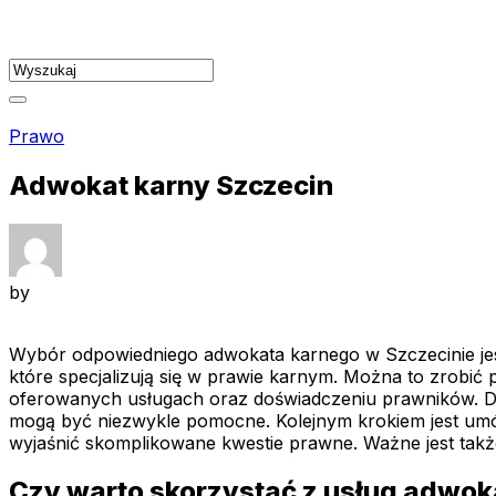
Skip
to
content
Prawo
Adwokat karny Szczecin
by
Wybór odpowiedniego adwokata karnego w Szczecinie jes
które specjalizują się w prawie karnym. Można to zrobić 
oferowanych usługach oraz doświadczeniu prawników. Do
mogą być niezwykle pomocne. Kolejnym krokiem jest umówi
wyjaśnić skomplikowane kwestie prawne. Ważne jest takż
Czy warto skorzystać z usług adwok