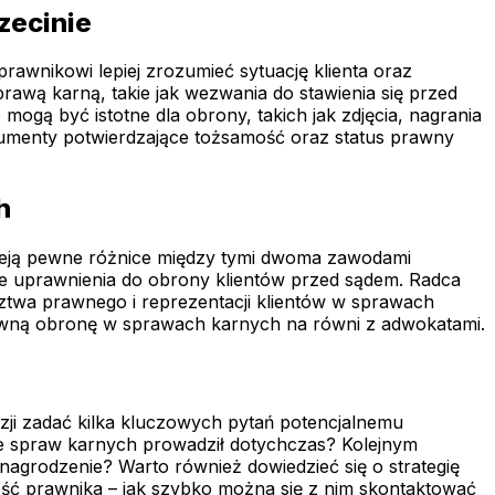
zecinie
nikowi lepiej zrozumieć sytuację klienta oraz
awą karną, takie jak wezwania do stawienia się przed
ogą być istotne dla obrony, takich jak zdjęcia, nagrania
umenty potwierdzające tożsamość oraz status prawny
h
nieją pewne różnice między tymi dwoma zawodami
ne uprawnienia do obrony klientów przed sądem. Radca
dztwa prawnego i reprezentacji klientów w sprawach
rawną obronę w sprawach karnych na równi z adwokatami.
zji zadać kilka kluczowych pytań potencjalnemu
zaje spraw karnych prowadził dotychczas? Kolejnym
ynagrodzenie? Warto również dowiedzieć się o strategię
ność prawnika – jak szybko można się z nim skontaktować