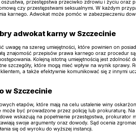
, oszustwa, przestępstwa przeciwko zdrowiu i życiu oraz
mową czy przestępstwami seksualnymi. W każdym przypadk
nia karnego. Adwokat może pomóc w zabezpieczeniu dowod
obry adwokat karny w Szczecinie
ć uwagę na szereg umiejętności, które powinien on posiad
łą znajomość przepisów prawa karnego oraz procedur sąd
ostępowania. Kolejną istotną umiejętnością jest zdolność d
ne szczegóły, które mogą mieć wpływ na wynik sprawy. R
 klientem, a także efektywnie komunikować się z innymi uc
o w Szczecinie
zowych etapów, które mają na celu ustalenie winy oskarżo
 może być prowadzone przez policję lub prokuraturę. Na 
odowe wskazują na popełnienie przestępstwa, prokurator 
stawiają swoje argumenty oraz dowody. Sąd ocenia zgroma
nia się od wyroku do wyższej instancji.