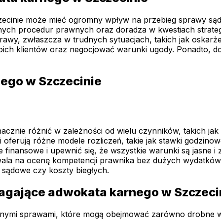
ecinie może mieć ogromny wpływ na przebieg sprawy sądow
ych procedur prawnych oraz doradza w kwestiach strateg
awy, zwłaszcza w trudnych sytuacjach, takich jak oskarż
oich klientów oraz negocjować warunki ugody. Ponadto, do
nego w Szczecinie
acznie różnić w zależności od wielu czynników, takich ja
oferują różne modele rozliczeń, takie jak stawki godzinow
inansowe i upewnić się, że wszystkie warunki są jasne i 
zwala na ocenę kompetencji prawnika bez dużych wydatkó
 sądowe czy koszty biegłych.
magające adwokata karnego w Szczeci
odnymi sprawami, które mogą obejmować zarówno drobne w