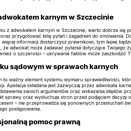
z adwokatem karnym w Szczecinie
u z adwokatem karnym w Szczecinie, warto dobrze się pr
oraz przygotować listę pytań i zagadnień do omówienia. D
 więcej informacji dostarczysz prawnikowi, tym lepiej będ
 to, że adwokat może zadawać pytania dotyczące Twojego 
również o szczerości – ukrywanie faktów może zaszkodzić T
roku sądowym w sprawach karnych
to ważny element systemu wymiaru sprawiedliwości, który
ancji. Apelacja składana jest zazwyczaj przez adwokata kar
edstawienia swoich argumentów oraz wskazania błędów p
y akt sprawy oraz wysłuchuje stron przed podjęciem decyzj
rocesem – nie przeprowadza się ponownych przesłuchań św
ego postępowania.
sjonalną pomoc prawną