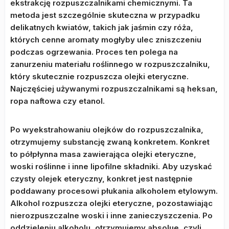
ekstrakcję rozpuszczalnikami chemicznymi. Ta
metoda jest szczególnie skuteczna w przypadku
delikatnych kwiatów, takich jak jaśmin czy róża,
których cenne aromaty mogłyby ulec zniszczeniu
podczas ogrzewania. Proces ten polega na
zanurzeniu materiału roślinnego w rozpuszczalniku,
który skutecznie rozpuszcza olejki eteryczne.
Najczęściej używanymi rozpuszczalnikami są heksan,
ropa naftowa czy etanol.
Po wyekstrahowaniu olejków do rozpuszczalnika,
otrzymujemy substancję zwaną konkretem. Konkret
to półpłynna masa zawierająca olejki eteryczne,
woski roślinne i inne lipofilne składniki. Aby uzyskać
czysty olejek eteryczny, konkret jest następnie
poddawany procesowi płukania alkoholem etylowym.
Alkohol rozpuszcza olejki eteryczne, pozostawiając
nierozpuszczalne woski i inne zanieczyszczenia. Po
oddzieleniu alkoholu, otrzymujemy absolue, czyli