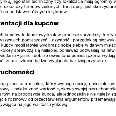
udynku, jego stan techniczny czy lokalizacja mają ogromn
iej, szkół czy terenów zielonych. Inną opcją jest skorzyst
ć na podstawie różnych kryteriów.
entacji dla kupców
ych kupców to kluczowy krok w procesie sprzedaży, który
szystkich pomieszczeń – czystość i porządek są niezwykl
 kupcy mogli łatwiej wyobrazić sobie siebie w danym miejs
kolory sprawdzą się najlepiej, ponieważ pozwalają na łat
ietlenie – jasne i dobrze oświetlone pomieszczenia wydają 
, że mieszkanie będzie wyglądało bardziej przytulnie.
eruchomości
ap procesu transakcji, który wymaga umiejętności interpe
mowy – należy znać wartość rynkową swojej nieruchomośc
artym na propozycje kupca, ale jednocześnie nie należy zga
oczęcie rozmowy od przedstawienia argumentów przemawiaj
pływające na jego wartość rynkową.