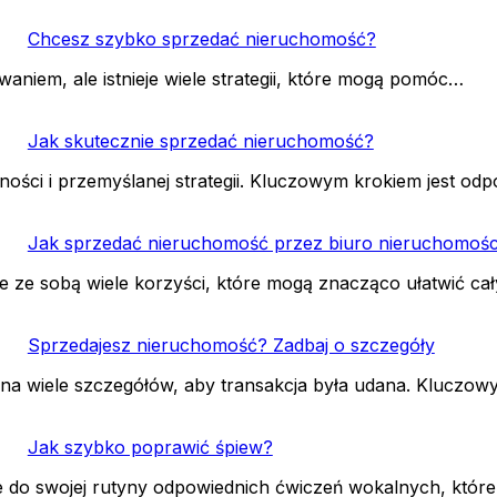
Chcesz szybko sprzedać nieruchomość?
niem, ale istnieje wiele strategii, które mogą pomóc…
Jak skutecznie sprzedać nieruchomość?
ości i przemyślanej strategii. Kluczowym krokiem jest o
Jak sprzedać nieruchomość przez biuro nieruchomośc
e ze sobą wiele korzyści, które mogą znacząco ułatwić ca
Sprzedajesz nieruchomość? Zadbaj o szczegóły
na wiele szczegółów, aby transakcja była udana. Kluczo
Jak szybko poprawić śpiew?
e do swojej rutyny odpowiednich ćwiczeń wokalnych, któ