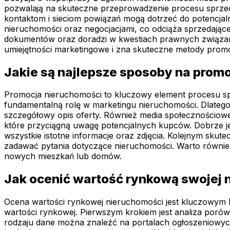
pozwalają na skuteczne przeprowadzenie procesu sprzedaży
kontaktom i sieciom powiązań mogą dotrzeć do potencjal
nieruchomości oraz negocjacjami, co odciąża sprzedają
dokumentów oraz doradzi w kwestiach prawnych związan
umiejętności marketingowe i zna skuteczne metody promoc
Jakie są najlepsze sposoby na prom
Promocja nieruchomości to kluczowy element procesu sp
fundamentalną rolę w marketingu nieruchomości. Dlatego 
szczegółowy opis oferty. Również media społecznościowe
które przyciągną uwagę potencjalnych kupców. Dobrze je
wszystkie istotne informacje oraz zdjęcia. Kolejnym sku
zadawać pytania dotyczące nieruchomości. Warto równie
nowych mieszkań lub domów.
Jak ocenić wartość rynkową swojej 
Ocena wartości rynkowej nieruchomości jest kluczowym kr
wartości rynkowej. Pierwszym krokiem jest analiza por
rodzaju dane można znaleźć na portalach ogłoszeniowych