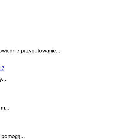
dpowiednie przygotowanie…
i?
ły…
wym…
re pomogą…