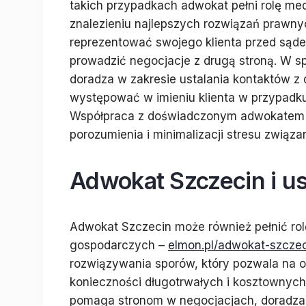
takich przypadkach adwokat pełni rolę me
znalezieniu najlepszych rozwiązań prawn
reprezentować swojego klienta przed sąd
prowadzić negocjacje z drugą stroną. W 
doradza w zakresie ustalania kontaktów z
występować w imieniu klienta w przypadku
Współpraca z doświadczonym adwokatem 
porozumienia i minimalizacji stresu zwi
Adwokat Szczecin i u
Adwokat Szczecin może również pełnić rol
gospodarczych –
elmon.pl/adwokat-szczec
rozwiązywania sporów, który pozwala na o
konieczności długotrwałych i kosztownyc
pomaga stronom w negocjacjach, doradza