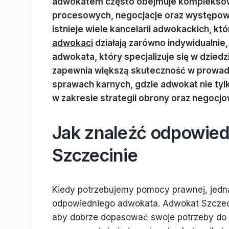
adwokatem często obejmuje kompleksow
procesowych, negocjacje oraz występowa
istnieje wiele kancelarii adwokackich, k
adwokaci
działają zarówno indywidualnie,
adwokata, który specjalizuje się w dzied
zapewnia większą skuteczność w prowadz
sprawach karnych, gdzie adwokat nie tyl
w zakresie strategii obrony oraz negocj
Jak znaleźć odpowie
Szczecinie
Kiedy potrzebujemy pomocy prawnej, jedną
odpowiedniego adwokata. Adwokat Szczeci
aby dobrze dopasować swoje potrzeby do j